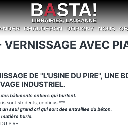
B
A
STA!
LIBRAIRIES, LAUSANNE
ANDER
CHAUDERON
DORIGNY
NOUS
OB
 - VERNISSAGE AVEC P
ISSAGE DE "L'USINE DU PIRE", UNE
EVAGE INDUSTRIEL.
des bâtiments entiers qui hurlent.
ris sont stridents, continus.***
t un seul grand cri qui sort des entrailles du béton.
 matière hurle.
 DU PIRE