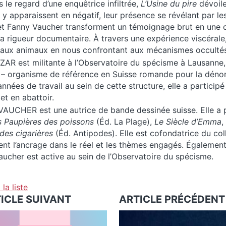
s le regard d’une enquêtrice infiltrée,
L’Usine du pire
dévoile 
y apparaissent en négatif, leur présence se révélant par les 
t Fanny Vaucher transforment un témoignage brut en une œu
la rigueur documentaire. À travers une expérience viscérale,
 aux animaux en nous confrontant aux mécanismes occultés 
AR est militante à l’Observatoire du spécisme à Lausanne, 
– organisme de référence en Suisse romande pour la dénon
années de travail au sein de cette structure, elle a participé
 et en abattoir.
AUCHER est une autrice de bande dessinée suisse. Elle a p
s Paupières des poissons
(Éd. La Plage),
Le Siècle d’Emma
,
des cigarières
(Éd. Antipodes). Elle est cofondatrice du col
ient l’ancrage dans le réel et les thèmes engagés. Égalemen
ucher est active au sein de l’Observatoire du spécisme.
la liste
TICLE SUIVANT
ARTICLE PRÉCÉDENT 