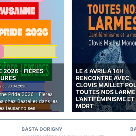
E 2026 - FIÈRES
LE 4 AVRIL À 14H
TURES
RENCONTRE AVEC
CLOVIS MAILLET PO
és du 30.04.2026
TOUTES NOS LARME
ne Pride 2026 - Fières
L'ANTIFÉMINISME ET
es chez Basta! et dans les
MORT
ries lausannoises
Evénements du 28.03.2026
Le 4 avril à 14h à Basta!
BASTA DORIGNY
Chauderon
B