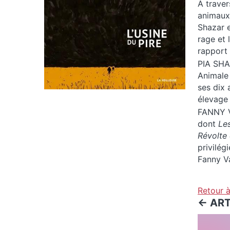
À traver
animaux 
Shazar e
rage et 
rapport
PIA SHAZ
Animale 
ses dix 
élevage
FANNY V
dont
Le
Révolte 
privilég
Fanny Va
Retour à 
<- AR