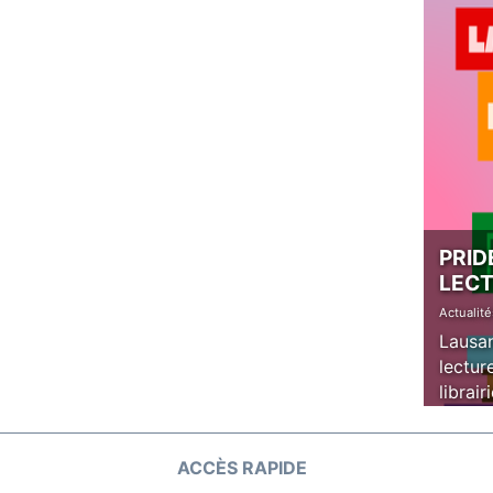
PRID
LEC
Actualit
Lausan
lectur
librai
ACCÈS RAPIDE