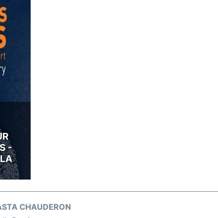
UR
S -
 LA
ASTA CHAUDERON