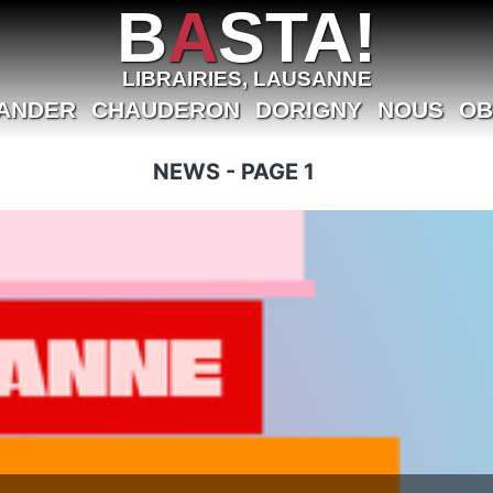
B
A
STA!
LIBRAIRIES, LAUSANNE
ANDER
CHAUDERON
DORIGNY
NOUS
OB
NEWS - PAGE 1