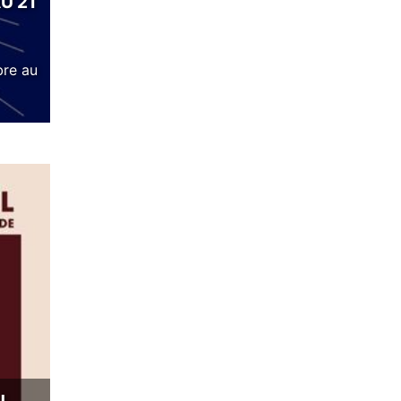
U 21
bre au