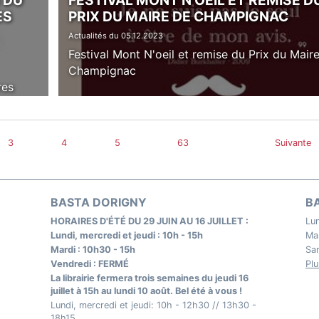
 DU
FESTIVAL MONT N'OEIL ET REMISE D
ES
PRIX DU MAIRE DE CHAMPIGNAC
Actualités du 05.12.2023
Festival Mont N'oeil et remise du Prix du Mair
Champignac
res
3
4
5
63
Suivante
BASTA DORIGNY
B
HORAIRES D'ÉTÉ DU 29 JUIN AU 16 JUILLET :
Lun
Lundi, mercredi et jeudi : 10h - 15h
Mar
Mardi : 10h30 - 15h
Sam
Vendredi : FERMÉ
Plu
La librairie fermera trois semaines du jeudi 16
juillet à 15h au lundi 10 août. Bel été à vous !
Lundi, mercredi et jeudi: 10h - 12h30 // 13h30 -
18h15