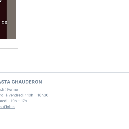
U
e de
ASTA CHAUDERON
di : Fermé
di à vendredi : 10h - 18h30
edi : 10h - 17h
s d'infos